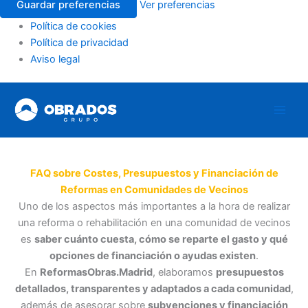
Guardar preferencias
Ver preferencias
Política de cookies
Política de privacidad
Aviso legal
Ir
al
contenido
FAQ sobre Costes, Presupuestos y Financiación de
Reformas en Comunidades de Vecinos
Uno de los aspectos más importantes a la hora de realizar
una reforma o rehabilitación en una comunidad de vecinos
es
saber cuánto cuesta, cómo se reparte el gasto y qué
opciones de financiación o ayudas existen
.
En
ReformasObras.Madrid
, elaboramos
presupuestos
detallados, transparentes y adaptados a cada comunidad
,
además de asesorar sobre
subvenciones y financiación