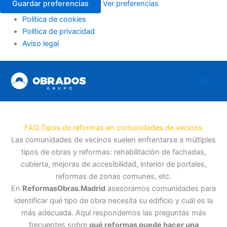
Guardar preferencias
Ver preferencias
Política de cookies
Política de privacidad
Aviso legal
Ir
al
contenido
FAQ Tipos de reformas en comunidades de vecinos
Las comunidades de vecinos suelen enfrentarse a múltiples
tipos de obras y reformas: rehabilitación de fachadas,
cubierta, mejoras de accesibilidad, interior de portales,
reformas de zonas comunes, etc.
En
ReformasObras.Madrid
asesoramos comunidades para
identificar qué tipo de obra necesita su edificio y cuál es la
más adecuada. Aquí respondemos las preguntas más
frecuentes sobre
qué reformas puede hacer una